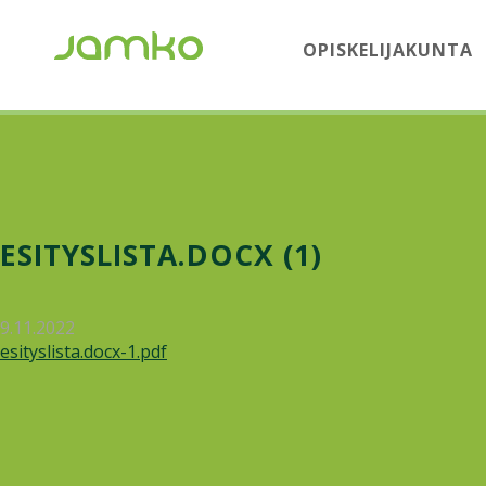
OPISKELIJAKUNTA
ESITYSLISTA.DOCX (1)
9.11.2022
esityslista.docx-1.pdf