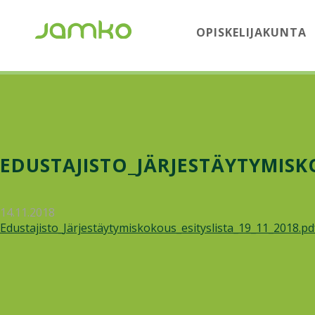
OPISKELIJAKUNTA
EDUSTAJISTO_JÄRJESTÄYTYMISKO
14.11.2018
Edustajisto_Järjestäytymiskokous_esityslista_19_11_2018.pd