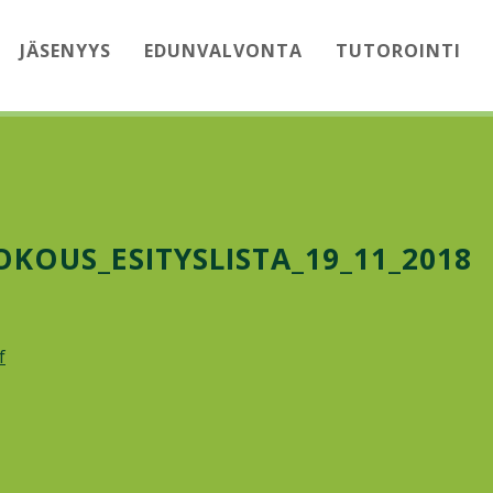
JÄSENYYS
EDUNVALVONTA
TUTOROINTI
KOUS_ESITYSLISTA_19_11_2018
f