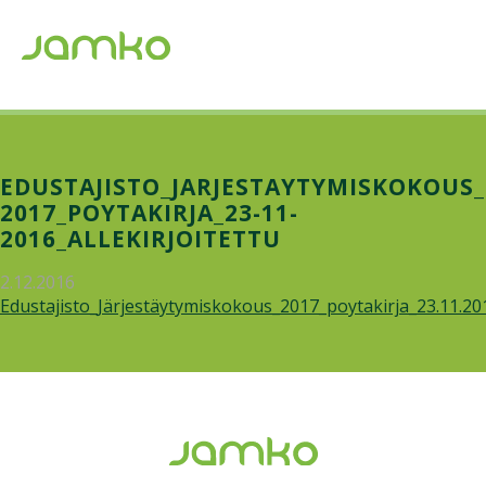
EDUSTAJISTO_JARJESTAYTYMISKOKOUS_
2017_POYTAKIRJA_23-11-
2016_ALLEKIRJOITETTU
2.12.2016
Edustajisto_Järjestäytymiskokous_2017_poytakirja_23.11.2016