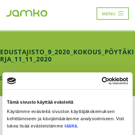
MENU
EDUSTAJISTO_9_2020_KOKOUS_PÖYTÄKI
RJA_11_11_2020
7.4.2021
Edustajisto_9_2020_kokous_poytakirja_11_11_2020.pdf
Tämä sivusto käyttää evästeitä
Käytämme evästeitä sivuston käyttäjäkokemuksen
kehittämiseen ja kävijämäärämme analysoimiseen. Voit
lukea lisää evästeistämme
täältä
.
RAKKAUDELLA,
MEOM