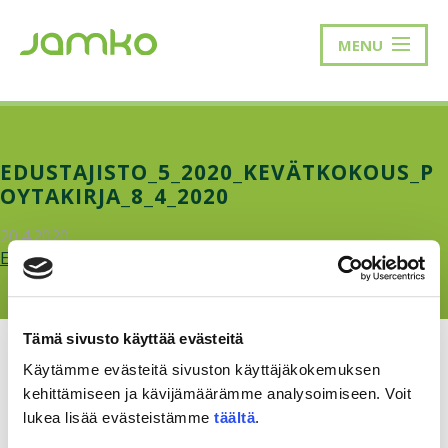
MENU
EDUSTAJISTO_5_2020_KEVÄTKOKOUS_P
OYTAKIRJA_8_4_2020
20.4.2020
Edustajisto_5_2020_kevätkokous_poytakirja_8_4_2020.pdf
Tämä sivusto käyttää evästeitä
Käytämme evästeitä sivuston käyttäjäkokemuksen
kehittämiseen ja kävijämäärämme analysoimiseen. Voit
lukea lisää evästeistämme
täältä
.
RAKKAUDELLA,
MEOM