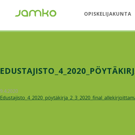
OPISKELIJAKUNTA
EDUSTAJISTO_4_2020_PÖYTÄKIR
9.4.2020
Edustajisto_4_2020_pöytäkirja_2_3_2020_final_allekirjoittam