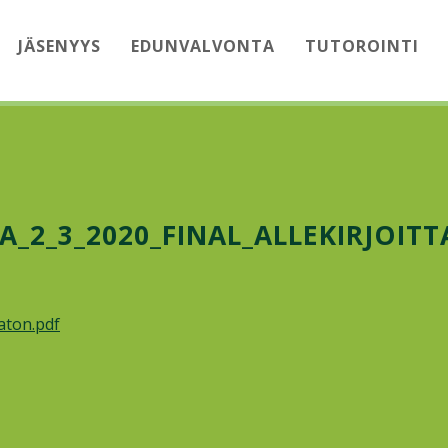
JÄSENYYS
EDUNVALVONTA
TUTOROINTI
JA_2_3_2020_FINAL_ALLEKIRJOI
aton.pdf