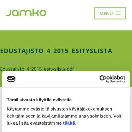
MENU
EDUSTAJISTO_4_2015_ESITYSLISTA
11.9.2015
Edustajisto_4_2015_esityslista.pdf
Tämä sivusto käyttää evästeitä
Käytämme evästeitä sivuston käyttäjäkokemuksen
kehittämiseen ja kävijämäärämme analysoimiseen. Voit
RAKKAUDELLA,
MEOM
lukea lisää evästeistämme
täältä
.