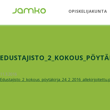
OPISKELIJAKUNTA
EDUSTAJISTO_2_KOKOUS_PÖYTÄK
11.3.2016
Edustajisto_2_kokous_pöytäkirja_24_2_2016_allekirjoitettu.