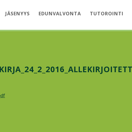
JÄSENYYS
EDUNVALVONTA
TUTOROINTI
IRJA_24_2_2016_ALLEKIRJOITET
pdf