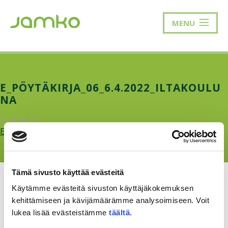
MENU
E_PÖYTÄKIRJA_06_6.4.2022_ILTAKOULU
NA
12.4.2022
E_Poytakirja_06_6.4.2022_iltakouluna.pdf
Tämä sivusto käyttää evästeitä
Käytämme evästeitä sivuston käyttäjäkokemuksen
kehittämiseen ja kävijämäärämme analysoimiseen. Voit
lukea lisää evästeistämme
täältä
.
RAKKAUDELLA,
MEOM