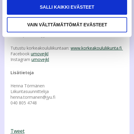
online-treenisovelluksista;
Yogobe
.
SALLI KAIKKI EVÄSTEET
Pääset tutustumaan palloiluun ja ryhmäliikuntaan
ilmaiseksi Korkeakoululiikunnan ilmaisviikolla 16.-22.9.
VAIN VÄLTTÄMÄTTÖMÄT EVÄSTEET
Liikuntatarra maksaa 60 euroa koko lukuvuodelta tai 40
euroa pelkältä syyslukukaudelta.
Tutustu korkeakoululiikuntaan:
www.korkeakoululiikunta.fi
Facebook
umovejkl
Instagram
umovejkl
Lisätietoja
Henna Törmänen
Liikuntasuunnittelija
henna.tormanen@jyu.fi
040 805 4748
Tweet