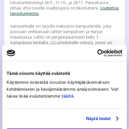
tutustumistunteja 26.9., 31.10., ja 28.11. Parisalsassa
riittää, että toisella osallistujista on liikuntatarra.
Lisätietoa
tanssitunneista.
Aamuvirkuille on tarjolla maksuton kampuslenkki, joka
juostaan verkkaisaan tahtiin kampuksen ja Harjun
maastoissa. Lähtö on perjantaiaamuisin kello 7
Kampuksen kentältä, U2-urheiluhallin edestä, jonne voi
myös jättää tavaroita. Lenkki juostaan neljänä perjantaina
alkaen 13.9.
Miten liikuntavuoroille ja –tunneille pääsee?
Tämä sivusto käyttää evästeitä
Korkeakoululiikunnan viikoittaisessa lukujärjestyksessä on
Käytämme evästeitä sivuston käyttäjäkokemuksen
vuoroja ja tunteja viikon jokaisena päivänä. Yhteensä
kehittämiseen ja kävijämäärämme analysoimiseen. Voit
lähes 60 ryhmäliikuntatuntia ja 40 palloiluvuoroa takaavat
monipuolisen ja monen makuun sopivan kattauksen
lukea lisää evästeistämme
täältä
.
aina dancehallista pilatekseen ja
jääkiekosta squashiin. Ostamalla liikuntatarran voi näiden
lähes 100 liikuntavuoron lisäksi käyttää sekä
Monitoimitalon että Rentukan
Näytä tiedot
kuntosaleja. Ryhmäliikunnan, palloilun ja kuntosalien
lisäksi maksuun sisältyy pohjoismaiden yksi johtavista