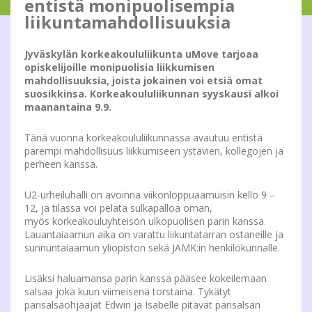
entistä monipuolisempia
liikuntamahdollisuuksia
Jyväskylän korkeakoululiikunta uMove tarjoaa
opiskelijoille monipuolisia liikkumisen
mahdollisuuksia, joista jokainen voi etsiä omat
suosikkinsa. Korkeakoululiikunnan syyskausi alkoi
maanantaina 9.9.
Tänä vuonna korkeakoululiikunnassa avautuu entistä
parempi mahdollisuus liikkumiseen ystävien, kollegojen ja
perheen kanssa.
U2-urheiluhalli on avoinna viikonloppuaamuisin kello 9 –
12, ja tilassa voi pelata sulkapalloa oman,
myös korkeakouluyhteisön ulkopuolisen parin kanssa.
Lauantaiaamun aika on varattu liikuntatarran ostaneille ja
sunnuntaiaamun yliopiston sekä JAMK:in henkilökunnalle.
Lisäksi haluamansa parin kanssa pääsee kokeilemaan
salsaa joka kuun viimeisenä torstaina. Tykätyt
parisalsaohjaajat Edwin ja Isabelle pitävät parisalsan