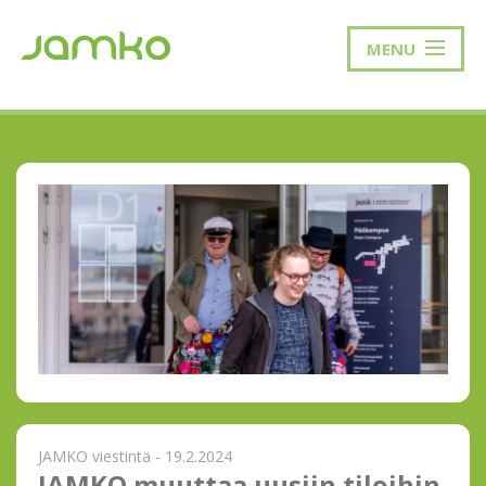
MENU
JAMKO viestintä - 19.2.2024
JAMKO muuttaa uusiin tiloihin