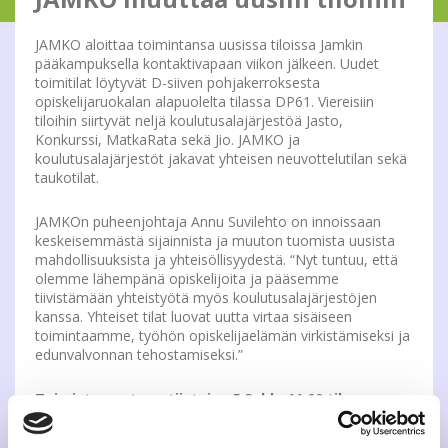
JAMKO aloittaa toimintansa uusissa tiloissa Jamkin
pääkampuksella kontaktivapaan viikon jälkeen. Uudet
toimitilat löytyvät D-siiven pohjakerroksesta
opiskelijaruokalan alapuolelta tilassa DP61. Viereisiin
tiloihin siirtyvät neljä koulutusalajärjestöä Jasto,
Konkurssi, MatkaRata sekä Jio. JAMKO ja
koulutusalajärjestöt jakavat yhteisen neuvottelutilan sekä
taukotilat.
JAMKOn puheenjohtaja Annu Suvilehto on innoissaan
keskeisemmästä sijainnista ja muuton tuomista uusista
mahdollisuuksista ja yhteisöllisyydestä. “Nyt tuntuu, että
olemme lähempänä opiskelijoita ja pääsemme
tiivistämään yhteistyötä myös koulutusalajärjestöjen
kanssa. Yhteiset tilat luovat uutta virtaa sisäiseen
toimintaamme, työhön opiskelijaelämän virkistämiseksi ja
edunvalvonnan tehostamiseksi.”
Toimisto avataan tiistaina 5.3. klo 11.00 tilassa
DP61.
JAMKOn toimiston palveluihin ei tule muutoksia.
Opiskelijat voivat noutaa toimistolta edelleenkin JAMKOn