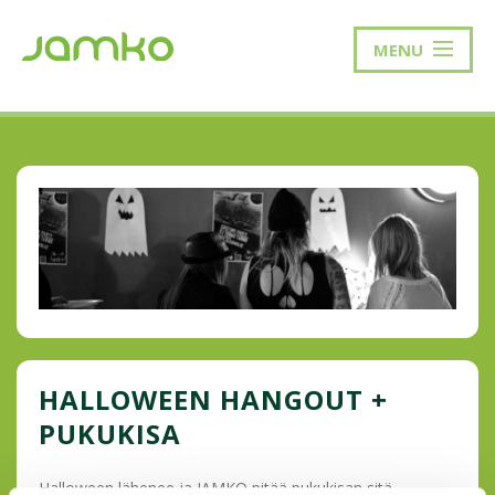
MENU
HALLOWEEN HANGOUT +
PUKUKISA
Halloween lähenee ja JAMKO pitää pukukisan sitä