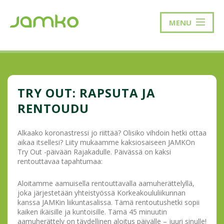
MENU
TRY OUT: RAPSUTA JA
RENTOUDU
Alkaako koronastressi jo riittää? Olisiko vihdoin hetki ottaa
aikaa itsellesi? Liity mukaamme kaksiosaiseen JAMKOn
Try Out -päivään Rajakadulle. Päivässä on kaksi
rentouttavaa tapahtumaa:
Aloitamme aamuisella rentouttavalla aamuherättelyllä,
joka järjestetään yhteistyössä Korkeakoululiikunnan
kanssa JAMKin liikuntasalissa. Tämä rentoutushetki sopii
kaiken ikäisille ja kuntoisille. Tämä 45 minuutin
aamuherättely on täydellinen aloitus päivälle – juuri sinulle!