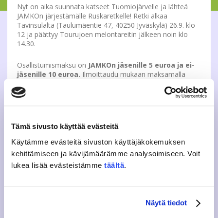
Nyt on aika suunnata katseet Tuomiojärvelle ja lähteä
JAMKOn järjestämälle Ruskaretkelle! Retki alkaa
Tavinsulalta (Taulumäentie 47, 40250 Jyväskylä) 26.9. klo
12 ja päättyy Tourujoen melontareitin jälkeen noin klo
14.30.
Osallistumismaksu on
JAMKOn jäsenille 5 euroa ja ei-
jäsenille 10 euroa.
Ilmoittaudu mukaan maksamalla
osallistuminen Kide.appissa. Melontaan tarvittavat välineet
sisältyvät hintaan, tarvitset vain säänmukaisen
vaatetuksen ja mahdollisesti pienet eväät pysähdystä
varten. Tässä on mainio tilaisuus päästä nauttimaan
Suomen kauneimmista väreistä veden äärelle!
Tämä sivusto käyttää evästeitä
Osallistumisesta jää muistoksi myös haalarimerkki.
Käytämme evästeitä sivuston käyttäjäkokemuksen
Koronatilanne on otettu huomioon pienentämällä
kehittämiseen ja kävijämäärämme analysoimiseen. Voit
osallistujamäärää sekä pitämällä huolta turvaväleistä.
lukea lisää evästeistämme
täältä
.
Ethän osallistu, jos sinulla on mitään flunssan oireita.
Lipunmyynti retkelle alkaa maanantaina 21.9. klo 12
Näytä tiedot
HANKI LIPPU TÄSTÄ.