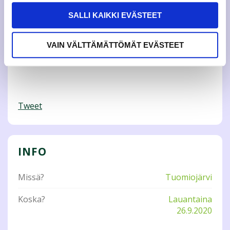
SALLI KAIKKI EVÄSTEET
VAIN VÄLTTÄMÄTTÖMÄT EVÄSTEET
Lisätietoja: Pekka Mannermaa, hallituksen jäsen,
hyvinvointi, hyvinvointi@jamko.fi
Tweet
INFO
Missä?
Tuomiojärvi
Koska?
Lauantaina
26.9.2020