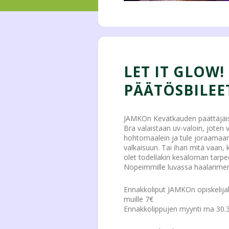
LET IT GLOW
PÄÄTÖSBILEE
JAMKOn Kevätkauden päättäjäise
Bra valaistaan uv-valoin, joten 
hohtomaalein ja tule joraamaan. 
valkaisuun. Tai ihan mitä vaan, 
olet todellakin kesäloman tarpe
Nopeimmille luvassa haalarimerk
Ennakkoliput JAMKOn opiskelijako
muille 7€
Ennakkolippujen myynti ma 30.3