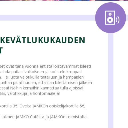
! KEVÄTLUKUKAUDEN
T
t ovat tänä vuonna entistä loistavammat bileet!
vaihda paitasi valkoiseen ja koristele kroppasi
Tai luota valotikuilla taiteiluun ja hampaiden
kunhan pidät huolen, että illan bilettämisen jälkeen
essa! Näihin kemuihin kannattaa tulla ajoissa!
ki, valotikkuja ja hohtomaaleja!
rtilla 3€. Ovelta JAMKOn opiskelijakortilla 5€,
. alkaen JAMKO Cafésta ja JAMKOn toimistolta.