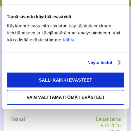
toimijoiden verkosto, joka kokoontuu yhteen pari kertaa
vuodessa. Syksyn tapaaminen järjestetään 8.10. klo 12.45
alkaen. Lämpimästi tervetuloa tapaamaan vanhoja
Tämä sivusto käyttää evästeitä
tuttuja, tutustumaan uusiin ja verkostoitumaan!
Käytämme evästeitä sivuston käyttäjäkokemuksen
kehittämiseen ja kävijämäärämme analysoimiseen. Voit
ILMOITTAUTUMINEN
lukea lisää evästeistämme
täältä
.
Lisätietoja: minnajohanna.koivisto(a)gmail.com
Näytä tiedot
Tweet
SALLI KAIKKI EVÄSTEET
VAIN VÄLTTÄMÄTTÖMÄT EVÄSTEET
INFO
Koska?
Lauantaina
8.10.2016