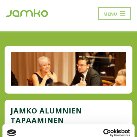
MENU
JAMKO ALUMNIEN
TAPAAMINEN
JAMKO Alumnit on JAMKOssa aktiivisesti vaikuttaneiden