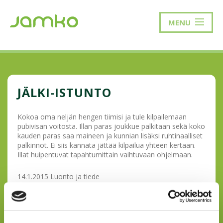
MENU
JÄLKI-ISTUNTO
Kokoa oma neljän hengen tiimisi ja tule kilpailemaan
pubivisan voitosta. Illan paras joukkue palkitaan sekä koko
kauden paras saa maineen ja kunnian lisäksi ruhtinaalliset
palkinnot. Ei siis kannata jättää kilpailua yhteen kertaan.
Illat huipentuvat tapahtumittain vaihtuvaan ohjelmaan.
14.1.2015 Luonto ja tiede
4.2.2015 Viihde
4.3.2015 Maantieto
1.4.2015 Ruoka ja juoma