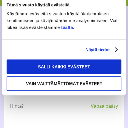
Lisätietoja: vapaa-aika(a)jamko.fi
Tämä sivusto käyttää evästeitä
Käytämme evästeitä sivuston käyttäjäkokemuksen
kehittämiseen ja kävijämäärämme analysoimiseen. Voit
lukea lisää evästeistämme
täältä
.
Tweet
Näytä tiedot
INFO
SALLI KAIKKI EVÄSTEET
Missä?
Social House
Koska?
Keskiviikkona
VAIN VÄLTTÄMÄTTÖMÄT EVÄSTEET
14.1.2015
19:00
Hinta?
Vapaa pääsy