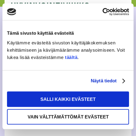
HYVINVOINTIVIIKKO:
LAUTAPELEJÄ JA TORTILLAA
Tule viettämään rento ilta tutustuen uusiin ihmisiin
Tämä sivusto käyttää evästeitä
mukavan tekemisen äärellä!
JAMKO järjestää yhdessä mentorien kanssa lautapeli-illan
Käytämme evästeitä sivuston käyttäjäkokemuksen
JAMKO Cafessa kello 16 alkaen. Tarjolla myös tortilloja ja
kehittämiseen ja kävijämäärämme analysoimiseen. Voit
snäksejä. Tapahtuma on ilmainen, eikä siihen tarvitse
lukea lisää evästeistämme
täältä
.
ilmoittautua etukäteen.
Lisätietoja: stella.palassalo@jamko.fi
Näytä tiedot
SALLI KAIKKI EVÄSTEET
Tweet
VAIN VÄLTTÄMÄTTÖMÄT EVÄSTEET
INFO