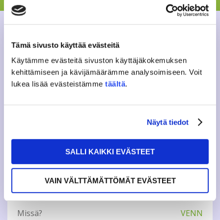
Eat Out tarjoilee hyvää seuraa, pientä ohjelmaa ja ennen
kaikkea suussasulavia JAMKO-etuja klo 18.00-20.00.
Tämän illan tähti on VENNin oma liha- tai
kasvispizzalautanen 8€, joka sisältää alkupalat. Nyt
Tämä sivusto käyttää evästeitä
kannattaa syödä ulkona, joten kokoa kaverisi samaan
pöytään ja nauti yhdessä!
Käytämme evästeitä sivuston käyttäjäkokemuksen
kehittämiseen ja kävijämäärämme analysoimiseen. Voit
Vapaa pääsy.
lukea lisää evästeistämme
täältä
.
Lisätiedot: events@jamko.fi
Näytä tiedot
Tweet
SALLI KAIKKI EVÄSTEET
VAIN VÄLTTÄMÄTTÖMÄT EVÄSTEET
INFO
Missä?
VENN