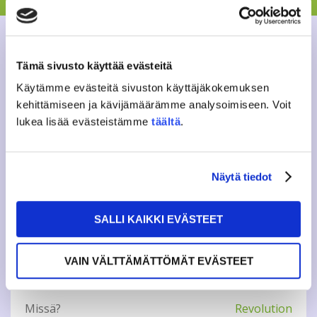
rentoja iltoja, joissa hyvä ruoka, mahtava tunnelma ja
loistava seura ovat pääroolissa. Revon henkilökunta loihtii
jäätävän herkulliset wingssit tai huikeat hampurilaiset
kasvis- tai lihaversioina, jotka saat JAMKOn
opiskelijakortilla vain 8 euron hintaan. Nachot tietenkin
Tämä sivusto käyttää evästeitä
kaupan päälle. Illan aikana järjestetään ohjelmaa bingosta
erilaisiin arvontoihin, jotka viimeistelevät kattauksen.
Käytämme evästeitä sivuston käyttäjäkokemuksen
kehittämiseen ja kävijämäärämme analysoimiseen. Voit
Lisätietoja: ic(a)jamko.fi
lukea lisää evästeistämme
täältä
.
Seuraa Facebookista viimeisimpiä virityksiä!
Näytä tiedot
Tweet
SALLI KAIKKI EVÄSTEET
VAIN VÄLTTÄMÄTTÖMÄT EVÄSTEET
INFO
Missä?
Revolution