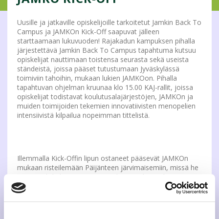
Uusille ja jatkaville opiskelijoille tarkoitetut Jamkin Back To
Campus ja JAMKOn Kick-Off saapuvat jälleen
starttaamaan lukuvuoden! Rajakadun kampuksen pihalla
järjestettävä Jamkin Back To Campus tapahtuma kutsuu
opiskelijat nauttimaan toistensa seurasta sekä useista
ständeistä, joissa pääset tutustumaan Jyväskylässä
toimiviin tahoihin, mukaan lukien JAMKOon. Pihalla
tapahtuvan ohjelman kruunaa klo 15.00 KAJ-rallit, joissa
opiskelijat todistavat koulutusalajärjestöjen, JAMKOn ja
muiden toimijoiden tekemien innovatiivisten menopelien
intensiivistä kilpailua nopeimman tittelistä.
Illemmalla Kick-Offin lipun ostaneet pääsevät JAMKOn
mukaan risteilemään Päijänteen järvimaisemiin, missä he
voivat nähdä kaunista Suomen luontoa laiva Rhean
kyydissä. Risteilyn aikana on myös hauskaa ohjelmaa,
mitä voi nauttia kauniiden maisemien kera. Illan
päätepysäkkinä on London, missä pääset juhlistamaan
alkavaa lukuvuotta!