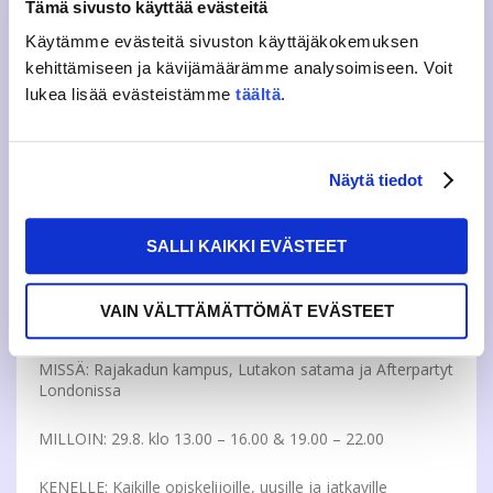
Tämä sivusto käyttää evästeitä
Käytämme evästeitä sivuston käyttäjäkokemuksen
kehittämiseen ja kävijämäärämme analysoimiseen. Voit
Liput tapahtumaan tulevat myyntiin 21.8. klo 15.00.
lukea lisää evästeistämme
täältä
.
Tallenna tapahtuma Kide.appissa ja nappaa lippusi
ennenkuin ne katoavat!
Näytä tiedot
Nappaa lippusi täältä!
SALLI KAIKKI EVÄSTEET
VAIN VÄLTTÄMÄTTÖMÄT EVÄSTEET
MITÄ: Jamkin Back To Campus ja Kick-Off + Afterparty
MISSÄ: Rajakadun kampus, Lutakon satama ja Afterpartyt
Londonissa
MILLOIN: 29.8. klo 13.00 – 16.00 & 19.00 – 22.00
KENELLE: Kaikille opiskelijoille, uusille ja jatkaville