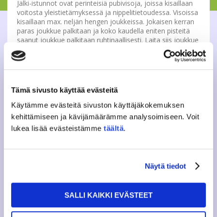
Jälki-istunnot ovat perinteisiä pubivisoja, joissa kisaillaan
voitosta yleistietämyksessä ja nippelitietoudessa. Visoissa
kisaillaan max. neljän hengen joukkeissa. Jokaisen kerran
paras joukkue palkitaan ja koko kaudella eniten pisteitä
saanut joukkue palkitaan ruhtinaallisesti. Laita siis joukkue
kasaan ja tule kilpailemaan visan kuninkuudesta!
Ovet Freetimen aukeavat 19:30 ja visa alkaa klo 20:00.
Vapaa pääsy!
Tämä sivusto käyttää evästeitä
Teemat
Käytämme evästeitä sivuston käyttäjäkokemuksen
kehittämiseen ja kävijämäärämme analysoimiseen. Voit
5.2. Tosi-tv
lukea lisää evästeistämme
täältä
.
4.3. Euroopan kaupungit
1.4. Pokémon
Lisätietoa: tapahtumat(a)jamko.fi
Näytä tiedot
Kurkkaa viimeisimmät viritykset:
https://www.facebook.com/StudentUnionJAMKO/
SALLI KAIKKI EVÄSTEET