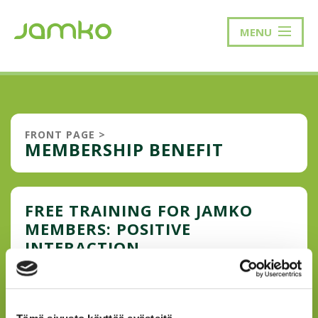
MENU
FRONT PAGE
>
MEMBERSHIP BENEFIT
FREE TRAINING FOR JAMKO
MEMBERS: POSITIVE
INTERACTION
JAMKO Academy has traditionally been a part of the study
course Being a student active in Jamk and its first trainings
were held in February. Now it is time to also give a chance
to all JAMKO members to participate in the trainings in