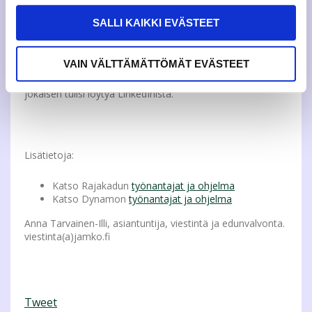
somekanavasi nostamaan sinun
persoonasi ja osaamisesi esiin satojen
SALLI KAIKKI EVÄSTEET
hakijoiden joukosta! Ota mukaan oma
älypuhelin, tabletti tai läppäri, sillä tässä
koulutuksessa opit tekemisen kautta.
VAIN VÄLTTÄMÄTTÖMÄT EVÄSTEET
Kouluttajana Teo Tarri, JAMK alumni
Tiimiakatemialta, joka auttaa ymmärtämään, miksi
jokaisen tulisi löytyä LinkedInistä.
Lisätietoja:
Katso Rajakadun
työnantajat ja ohjelma
Katso Dynamon
työnantajat ja ohjelma
Anna Tarvainen-Illi, asiantuntija, viestintä ja edunvalvonta.
viestinta(a)jamko.fi
Tweet