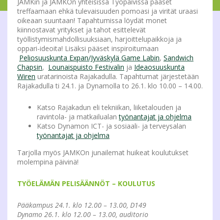
JAMKin ja JAMKOn yhteisissä Työpäivissä pääset
treffaamaan ehkä tulevaisuuden pomoasi ja virität uraasi
oikeaan suuntaan! Tapahtumissa löydät monet
kiinnostavat yritykset ja tahot esittelevät
työllistymismahdollisuuksiaan, harjoittelupaikkoja ja
oppari-ideoita! Lisäksi pääset inspiroitumaan
Peliosuuskunta Expan/Jyväskylä Game Labin
,
Sandwich
Chapsin
,
Lounaispuisto Festivalin
ja
Ideaosuuskunta
Wiren
uratarinoista Rajakadulla. Tapahtumat järjestetään
Rajakadulla ti 24.1. ja Dynamolla to 26.1. klo 10.00 – 14.00.
Katso Rajakadun eli tekniikan, liiketalouden ja
ravintola- ja matkailualan
työnantajat ja ohjelma
Katso Dynamon ICT- ja sosiaali- ja terveysalan
työnantajat ja ohjelma
Tarjolla myös JAMKOn junailemat huikeat koulutukset
molempina päivinä!
TYÖELÄMÄN PELISÄÄNNÖT – KOULUTUS
Pääkampus 24.1. klo 12.00 – 13.00, D149
Dynamo 26.1. klo 12.00 – 13.00, auditorio