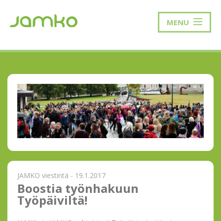
MENU
JAMKO viestintä - 19.1.2017
Boostia työnhakuun
Työpäiviltä!