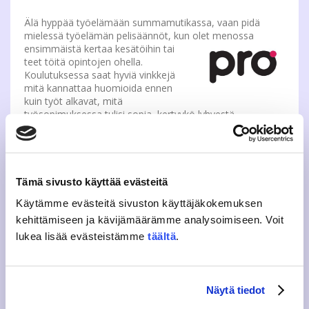
Älä hyppää työelämään summamutikassa, vaan pidä
mielessä työelämän pelisäännöt, kun olet menossa
ensimmäistä kertaa kesätöihin tai
teet töitä opintojen ohella.
Koulutuksessa saat hyviä vinkkejä
mitä kannattaa huomioida ennen
kuin työt alkavat, mitä
työsopimuksessa tulisi sopia, kertyykö lyhyestä
työsuhteesta lomaa, mitä velvollisuuksia työnantajalla on
ja miten sinä pidät kiinni omista oikeuksistasi työpaikalla.
Tehotunnin työelämän kiemuroista ja
hyödyllisiä käytännön vinkkejä antaa
Ammattiliitto Pro
n
asiantuntija Mikko Kiiskinen.
Tämä sivusto käyttää evästeitä
Käytämme evästeitä sivuston käyttäjäkokemuksen
BOOSTIA TYÖNHAKUUN SOMESTA – WORKSHOP
kehittämiseen ja kävijämäärämme analysoimiseen. Voit
lukea lisää evästeistämme
täältä
.
Pääkampus 24.1. klo 13.00 – 14.00, tila D149
Dynamo 26.1. klo 13.00-14.00, auditorio
Nappaa Jyväskylä
Entrepreneursip Society JES
in
Näytä tiedot
workshopista timanttiset vinkit, miten valjastat