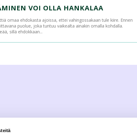
MINEN VOI OLLA HANKALAA
ettiä omaa ehdokasta ajoissa, ettei vahingossakaan tule kiire. Ennen
alittavana puolue, joka tuntuu vaikealta ainakin omalla kohdalla.
eää, sillä ehdokkaan...
teitä