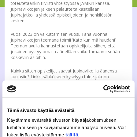
toteutetaankin tiiviisti yhteistyössä JAMKin kanssa.
Jupinaviikkojen jälkeen palautteita käsitellään
Jupinajatkoilla yhdessä opiskelijoiden ja henkilöstön
kesken.
Vuosi 2023 on vaikuttamisen vuosi. Tänä vuonna
Jupinaviikkojen teemana toimii ’Kato kun mä huudan!’.
Teeman avulla kannustetaan opiskelijoita siihen, että
jokainen pystyy omalla äänellään vaikuttamaan itseään
koskeviin asioihin.
Kuinka sitten opiskelijat saavat Jupinaviikoilla äänensä
kuuluviin? Linkki sähköiseen kyselyyn tulee jakoon
JAMKOn sosiaalisen median kautta, Elmo Intraan,
JAMKOn jäsenten sähköpostiin ja verkkosivuille!
VASTAA TÄSTÄ
Tämä sivusto käyttää evästeitä
Lue lisää Jupinoista JAMKOn nettisivuilta
Käytämme evästeitä sivuston käyttäjäkokemuksen
kehittämiseen ja kävijämäärämme analysoimiseen. Voit
Voit myös olla yhteydessä:
lukea lisää evästeistämme
täältä
.