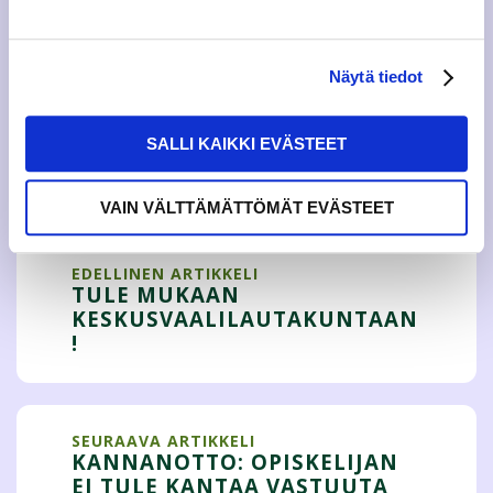
JAMKOn sosiaalipoliittinen vastaava Noora Hakonen,
sopo (a) jamko.fi
JAMKOn koulutuspoliittinen vastaava Jesse Kykyri, kopo
(a) jamko.fi
Näytä tiedot
SALLI KAIKKI EVÄSTEET
Tweet
VAIN VÄLTTÄMÄTTÖMÄT EVÄSTEET
EDELLINEN ARTIKKELI
TULE MUKAAN
KESKUSVAALILAUTAKUNTAAN
!
SEURAAVA ARTIKKELI
KANNANOTTO: OPISKELIJAN
EI TULE KANTAA VASTUUTA