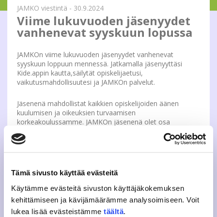
JAMKO viestintä - 30.9.2024
Viime lukuvuoden jäsenyydet
vanhenevat syyskuun lopussa
JAMKOn viime lukuvuoden jäsenyydet vanhenevat
syyskuun loppuun mennessä. Jatkamalla jäsenyyttäsi
Kide.appin kautta,säilytät opiskelijaetusi,
vaikutusmahdollisuutesi ja JAMKOn palvelut.
Jäsenenä mahdollistat kaikkien opiskelijoiden äänen
kuulumisen ja oikeuksien turvaamisen
korkeakoulussamme. JAMKOn jäsenenä olet osa
opiskelijayhteisöä, pääset mukaan vaikuttamaan
opiskelijakunnan toimintaan ja osallistumaan
monipuolisiin vapaa-ajan tapahtumiin. Lisäksi tarjolla on
iso määrä opiskelijaetuja, jotka olemme neuvotelleet
sinulle itse, tai mahdollistaneet yhteistyökumppanimme
Tämä sivusto käyttää evästeitä
Slicen kautta. Slice on Suomen suurin opiskelijaetupalvelu,
joka kokoaa tuhansia opiskelijaetuja halki Suomen,
Käytämme evästeitä sivuston käyttäjäkokemuksen
toimien jo noin 140 paikkakunnalla. Edut eivät ole siis
kehittämiseen ja kävijämäärämme analysoimiseen. Voit
riippuvaisia siitä, millä paikkakunnalla asut.
lukea lisää evästeistämme
täältä
.