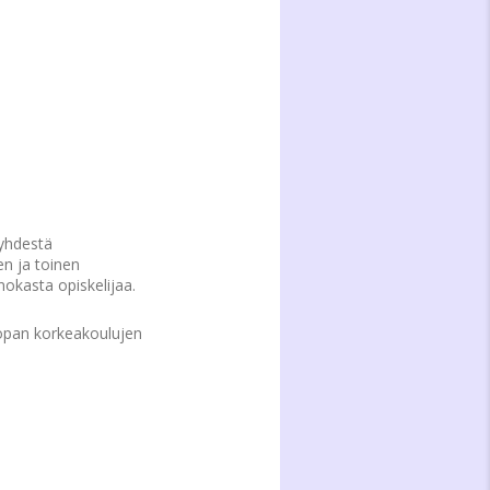
yhdestä
en ja toinen
nokasta opiskelijaa.
opan korkeakoulujen