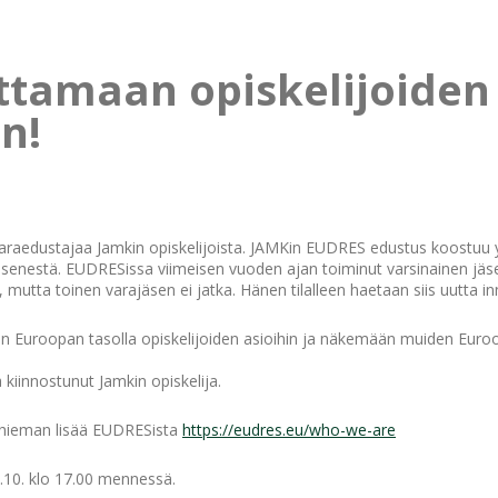
ttamaan opiskelijoiden
n!
raedustajaa Jamkin opiskelijoista. JAMKin EUDRES edustus koostuu 
äsenestä. EUDRESissa viimeisen vuoden ajan toiminut varsinainen jäs
 mutta toinen varajäsen ei jatka. Hänen tilalleen haetaan siis uutta in
n Euroopan tasolla opiskelijoiden asioihin ja näkemään muiden Euro
kiinnostunut Jamkin opiskelija.
 hieman lisää EUDRESista
https://eudres.eu/who-we-are
.10. klo 17.00 mennessä.