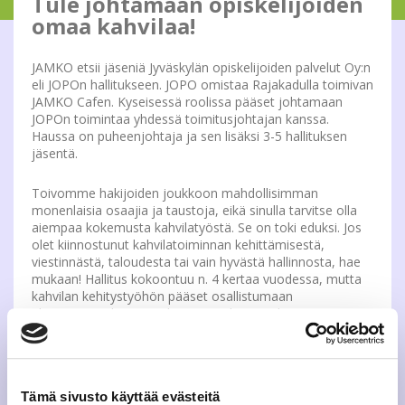
Tule johtamaan opiskelijoiden
omaa kahvilaa!
JAMKO etsii jäseniä Jyväskylän opiskelijoiden palvelut Oy:n
eli JOPOn hallitukseen. JOPO omistaa Rajakadulla toimivan
JAMKO Cafen. Kyseisessä roolissa pääset johtamaan
JOPOn toimintaa yhdessä toimitusjohtajan kanssa.
Haussa on puheenjohtaja ja sen lisäksi 3-5 hallituksen
jäsentä.
Toivomme hakijoiden joukkoon mahdollisimman
monenlaisia osaajia ja taustoja, eikä sinulla tarvitse olla
aiempaa kokemusta kahvilatyöstä. Se on toki eduksi. Jos
olet kiinnostunut kahvilatoiminnan kehittämisestä,
viestinnästä, taloudesta tai vain hyvästä hallinnosta, hae
mukaan! Hallitus kokoontuu n. 4 kertaa vuodessa, mutta
kahvilan kehitystyöhön pääset osallistumaan
aktiivisemminkin. Voit ideoita tapahtumia, kampanjoita tai
uusia tuotteita oman mielenkiinnon mukaan. Työstä saa
pienen korvauksen sekä kahvi- ja pullaedun. Hallitus toimii
tarpeen mukaan suomeksi ja englanniksi. Suomi on
kuitenkin virallinen kieli, joten pöytäkirjat tulevat olemaan
Tämä sivusto käyttää evästeitä
suomeksi.