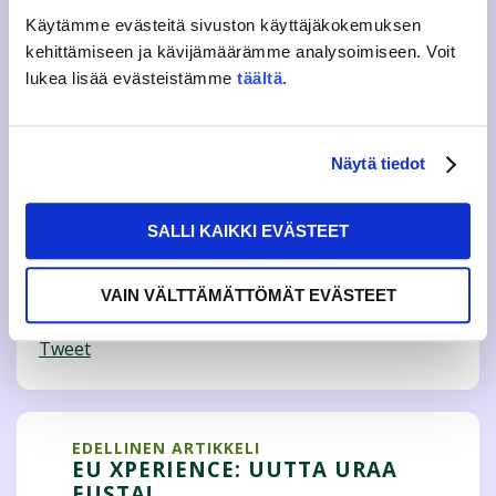
Käytämme evästeitä sivuston käyttäjäkokemuksen
Hakijoita haastatellaan 11.4., 14.4. sekä 15.4. tai
kehittämiseen ja kävijämäärämme analysoimiseen. Voit
mahdollisesti jo hakuaikana. Jos hakijamäärä yllättää,
lukea lisää evästeistämme
täältä
.
kaikkia ei välttämättä haastatella. Seuraathan siis
ahkerasti sähköpostiasi, että saamme haastatteluajan
sopimaan.
Näytä tiedot
Hae mukaan 10.4. mennessä tämän hakulomakkeen
kautta
SALLI KAIKKI EVÄSTEET
Lisätietoja annu.suvilehto@jamko.fi
VAIN VÄLTTÄMÄTTÖMÄT EVÄSTEET
Tweet
EDELLINEN ARTIKKELI
EU XPERIENCE: UUTTA URAA
EUSTA!