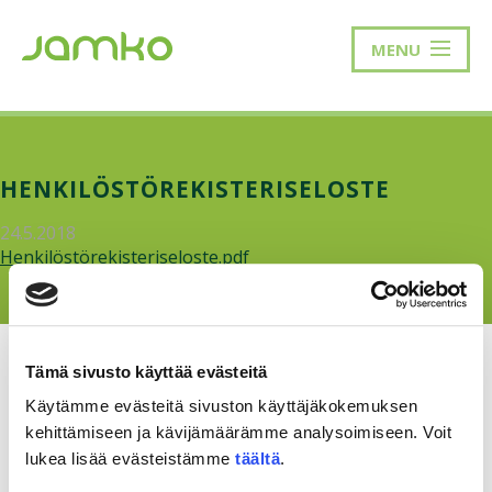
MENU
HENKILÖSTÖREKISTERISELOSTE
24.5.2018
Henkilöstörekisteriseloste.pdf
Tämä sivusto käyttää evästeitä
Käytämme evästeitä sivuston käyttäjäkokemuksen
kehittämiseen ja kävijämäärämme analysoimiseen. Voit
RAKKAUDELLA,
MEOM
lukea lisää evästeistämme
täältä
.