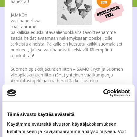
äänestät!
JAMKOn
vaalipaneelissa
roastaamme
paikallisia eduskuntavaaliehdokkaita tavoitteenamme
saada heidät avaamaan näkemyksiään opiskelijoille
tärkeistä aiheista. Paikalle on kutsuttu kaikki suomalaiset
puolueet, ja itse vaalipanelistit selviävät lähempänä
ajankohtaa!
Suomen opiskelijakuntien liiton – SAMOK ry:n ja Suomen
ylioppilaskuntien liiton (SYL) yhteinen vaalikampanja
#koulutustaprkl haluaa herättää keskustelua
korkeakouluopiskelijoiden koulutuksen kehittämisestä ja
rahoituksesta, ilmastonmuutoksen pysäyttämisestä sekä
opiskelijan toimeentulosta, joka on myös yhteydessä
opiskelijan hyvinvointiin sekä mielenterveyteen. Näistä
teemoista keskustelemme myös vaalipaneelissa.
Tämä sivusto käyttää evästeitä
Ja tärkein kysymys ehdokkailta on:
Käytämme evästeitä sivuston käyttäjäkokemuksen
Mikä on sun ratkaisu?
kehittämiseen ja kävijämäärämme analysoimiseen. Voit