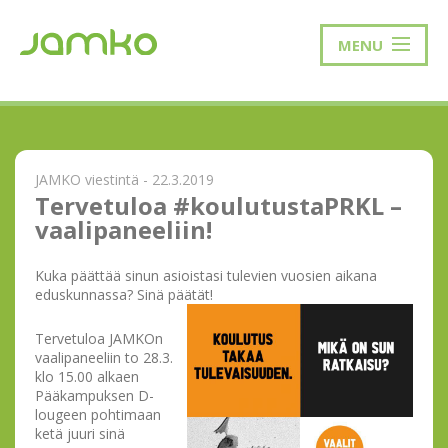
MENU
JAMKO viestintä - 22.3.2019
Tervetuloa #koulutustaPRKL –
vaalipaneeliin!
Kuka päättää sinun asioistasi tulevien vuosien aikana
eduskunnassa? Sinä päätät!
Tervetuloa JAMKOn
vaalipaneeliin to 28.3.
klo 15.00 alkaen
Pääkampuksen D-
lougeen pohtimaan
ketä juuri sinä