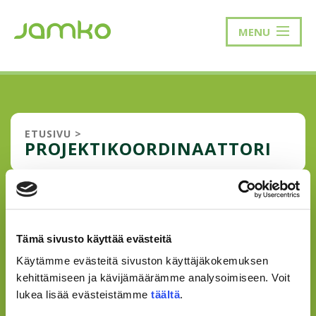
MENU
ETUSIVU
>
PROJEKTIKOORDINAATTORI
HAE
PROJEKTIKOORDINAATTORIKSI
Tämä sivusto käyttää evästeitä
AMAZING RACE JYVÄSKYLÄ -
TAPAHTUMAAN
Käytämme evästeitä sivuston käyttäjäkokemuksen
kehittämiseen ja kävijämäärämme analysoimiseen. Voit
Oletko opiskelijatapahtumien suurkuluttaja ja
lukea lisää evästeistämme
täältä
.
tapahtumanjärjestämisen mastermind? Nautitko