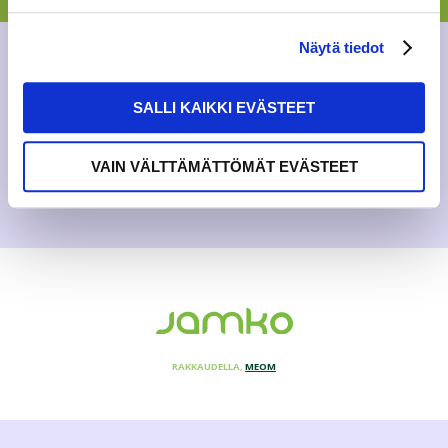
työskentelystä opiskelijoiden kanssa? Jos vastasit kyllä,
olet ehkä etsitty henkilö. Jyväskylän yliopiston
ylioppilaskunta etsii innostunutta, luova...
Näytä tiedot
AJANKOHTAISTA
,
YLEINEN
SALLI KAIKKI EVÄSTEET
11.12.2018
VAIN VÄLTTÄMÄTTÖMÄT EVÄSTEET
RAKKAUDELLA,
MEOM