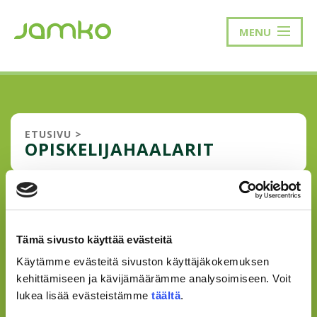
MENU
ETUSIVU
>
OPISKELIJAHAALARIT
OPISKELIJAHAALAREIDEN
TOIMITUS VIIVÄSTYY
Tämä sivusto käyttää evästeitä
Myös haalarikastajaiset siirtyvät JAMKO tekee
Käytämme evästeitä sivuston käyttäjäkokemuksen
haalaritilauksen vuosittain yhteistyössä
kehittämiseen ja kävijämäärämme analysoimiseen. Voit
koulutusalajärjestöjen kanssa. Koulutusalajärjestöt
lukea lisää evästeistämme
täältä
.
keräävät tilaukset ja järjestävät sovituksen, jonka jälkeen
JAMKO tilaa kaikkien alojen haalarit kerralla jo...