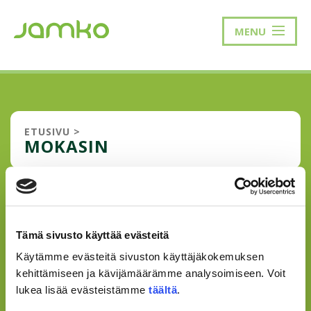
MENU
ETUSIVU
>
MOKASIN
MOKAILLEN MENESTYKSEEN?
Selailin sunnuntai-iltani kuluksi opiskelijoiden ja nuorten
Tämä sivusto käyttää evästeitä
mielenterveyttä edistävien yhdistysten Nyytin ry:n ja Yeesi
Käytämme evästeitä sivuston käyttäjäkokemuksen
ry:n Mokasin-kampanjan tuotoksia. Mieleeni muistui
nuorille naisille suunnattu aikakauslehti, jota
kehittämiseen ja kävijämäärämme analysoimiseen. Voit
yläasteikäisenä tilasin. Lehden...
lukea lisää evästeistämme
täältä
.