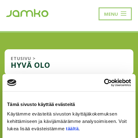
MENU
ETUSIVU
>
HYVÄ OLO
KUN MAAILMA KAATUI
NISKAAN
Tämä sivusto käyttää evästeitä
Sydän lyö tuhatta ja sataa, hiki puskee pintaan, kyyneleet
Käytämme evästeitä sivuston käyttäjäkokemuksen
alkavat valua ja henkesi salpaantuu. Seinät tuntuvat
kehittämiseen ja kävijämäärämme analysoimiseen. Voit
kaatuvan päälle, ja haluat vain pakoon maailmaa omaan
lukea lisää evästeistämme
täältä
.
sänkyysi peiton alle. Olet väsynyt ja ärtynyt, etkä saa
asioita enää hoidettua. Dead...