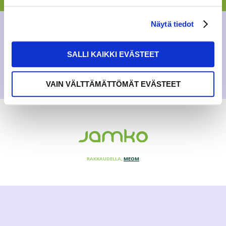
AJANKOHTAISTA
Näytä tiedot
26.10.2016
SALLI KAIKKI EVÄSTEET
VAIN VÄLTTÄMÄTTÖMÄT EVÄSTEET
RAKKAUDELLA,
MEOM