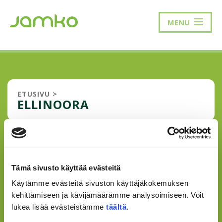
MENU
ETUSIVU
>
ELLINOORA
JAMKON OPISKELIJAKORTILLA
ETU ELLINOORAN KEIKALLE
Tämä sivusto käyttää evästeitä
Mahtava tarjous sensaatiomaisella nopeudella Suomen
Käytämme evästeitä sivuston käyttäjäkokemuksen
naisartistien keihäänkärkeen nousseen tähden konserttiin
kehittämiseen ja kävijämäärämme analysoimiseen. Voit
Ellinoora Jyväskylän Paviljongissa 3.11. Jyväskylän
lukea lisää evästeistämme
täältä
.
Paviljonki ja Liveto tarjoavat JAMKOn jäsenille mahtavan
edun konserttilipuista ELLIN...