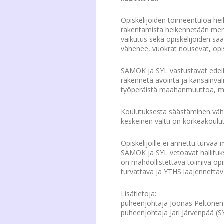
Opiskelijoiden toimeentuloa he
rakentamista heikennetään merki
vaikutus sekä opiskelijoiden sa
vähenee, vuokrat nousevat, opisk
SAMOK ja SYL vastustavat edellee
rakenneta avointa ja kansainväl
työperäistä maahanmuuttoa, mu
Koulutuksesta säästäminen väh
keskeinen valtti on korkeakoulu
Opiskelijoille ei annettu turvaa 
SAMOK ja SYL vetoavat hallituks
on mahdollistettava toimiva opi
turvattava ja YTHS laajennettav
Lisätietoja:
puheenjohtaja Joonas Peltonen
puheenjohtaja Jari Järvenpää (S