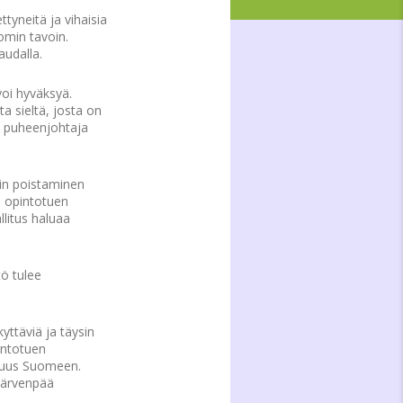
tyneitä ja vihaisia
omin tavoin.
audalla.
oi hyväksyä.
a sieltä, josta on
n puheenjohtaja
sin poistaminen
i opintotuen
llitus haluaa
ö tulee
yttäviä ja täysin
intotuen
isuus Suomeen.
 Järvenpää