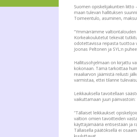
Suomen opiskelijakuntien liitto 
maan tulevan hallituksen suunni
Toimeentulo, asuminen, maksutt
“Ymmärrämme valtiontalouden so
Korkeakoulutetut tekevät tutkit
odotettavissa reipasta tuottoa
Joonas Peltonen ja SYL:n puheen
Hallitusohjelmaan on kirjattu v
kokonaan. Tämä tarkoittaa huima
reaaliarvon jäämistä reilusti jälk
varmistaa, ettei tilanne tuleva
Leikkauksella tavoitellaan sääs
vaikuttamaan juuri päinvastoin:
“Tällaiset leikkaukset opiskeli
valtion omien tavoitteiden vas
käyttäjämääriä entisestään ja 
Tällaisella päätöksellä ei osaa
kuuluttavat.