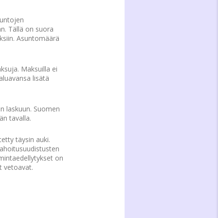
suntojen
n. Tällä on suora
uksiin. Asuntomäärä
ksuja. Maksuilla ei
aluavansa lisätä
on laskuun. Suomen
n tavalla.
etty täysin auki.
rahoitusuudistusten
mintaedellytykset on
t vetoavat.