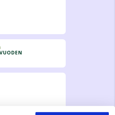
I
UVUODEN