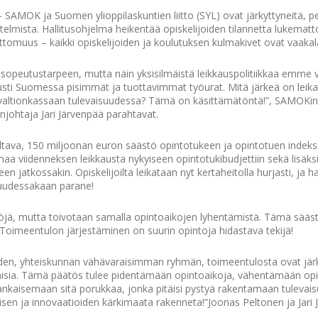
– SAMOK ja Suomen ylioppilaskuntien liitto (SYL) ovat järkyttyneitä, pet
telmista. Hallitusohjelma heikentää opiskelijoiden tilannetta lukematt
omuus – kaikki opiskelijoiden ja koulutuksen kulmakivet ovat vaakal
peutustarpeen, mutta näin yksisilmäistä leikkauspolitiikkaa emme v
usti Suomessa pisimmät ja tuottavimmat työurat. Mitä järkeä on leikat
 valtionkassaan tulevaisuudessa? Tämä on käsittämätöntä!”, SAMOKi
johtaja Jari Järvenpää parahtavat.
altava, 150 miljoonan euron säästö opintotukeen ja opintotuen indek
a viidenneksen leikkausta nykyiseen opintotukibudjettiin sekä lisäks
een jatkossakin. Opiskelijoilta leikataan nyt kertaheitolla hurjasti, ja ha
isuudessakaan parane!
töjä, mutta toivotaan samalla opintoaikojen lyhentämistä. Tämä sääst
 Toimeentulon järjestäminen on suurin opintoja hidastava tekijä!
joiden, yhteiskunnan vähävaraisimman ryhmän, toimeentulosta ovat järk
taisia. Tämä päätös tulee pidentämään opintoaikoja, vähentämään op
rankaisemaan sitä porukkaa, jonka pitäisi pystyä rakentamaan tuleva
misen ja innovaatioiden kärkimaata rakenneta!”Joonas Peltonen ja Jari