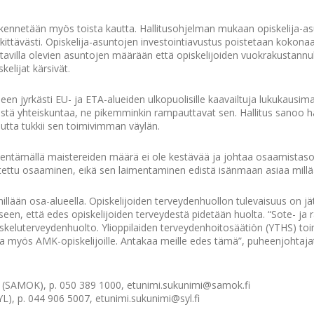
ikennetään myös toista kautta. Hallitusohjelman mukaan opiskelija-a
ttävästi. Opiskelija-asuntojen investointiavustus poistetaan kokonaa
atavilla olevien asuntojen määrään että opiskelijoiden vuokrakustann
elijat kärsivät.
n jyrkästi EU- ja ETA-alueiden ulkopuolisille kaavailtuja lukukausima
istä yhteiskuntaa, ne pikemminkin rampauttavat sen. Hallitus sanoo h
tta tukkii sen toimivimman väylän.
entämällä maistereiden määrä ei ole kestävää ja johtaa osaamistas
tettu osaaminen, eikä sen laimentaminen edistä isänmaan asiaa millää
millään osa-alueella. Opiskelijoiden terveydenhuollon tulevaisuus on jät
een, että edes opiskelijoiden terveydestä pidetään huolta. “Sote- ja 
skeluterveydenhuolto. Ylioppilaiden terveydenhoitosäätiön (YTHS) toi
a myös AMK-opiskelijoille. Antakaa meille edes tämä”, puheenjohtaja
 (SAMOK), p. 050 389 1000, etunimi.sukunimi@samok.fi
YL), p. 044 906 5007, etunimi.sukunimi@syl.fi