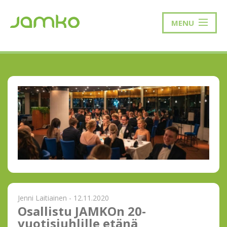
MENU
Jenni Laitiainen - 12.11.2020
Osallistu JAMKOn 20-
vuotisjuhlille etänä