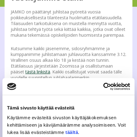
JAMKO on päättänyt juhlistaa pyöreitä vuosia
poikkeuksellisesta tilanteesta huolimatta etätilaisuudella.
Tilaisuuden tarkoituksena on muistella mennyttä vuotta,
juhlistaa tehtyä työtä sekä kiittää kaikkia, jotka ovat olleet
mukana tekemässä opiskelijoiden huomisesta parempaa.
Kutsumme kaikki jäsenemme, sidosryhmämme ja
kumppanimme juhlistamaan juhlavuotta kanssamme 3.12.
Virallinen osuus alkaa klo 18 ja kestää noin tunnin.
Etätilaisuus järjestetään Zoomissa ja osallistumaan
pääset
tästä linkistä
.
Kaikki osallistujat voivat saada tälle
vuodelle suunnitellun juhlahaalarimerkin.
Virallinen osuus sisältää mm. juhlapuheen, JAMKOn
hallituksen puheenjohtajan tervehdyksen sekä
ansiomerkkien jakamiset. Virallisen osuuden jälkeen on
Tämä sivusto käyttää evästeitä
luvassa rentoa ohjelmaa ja osallistujilla on myös
mahdollisuus sanoa terveiset tai onnitteluja.
Käytämme evästeitä sivuston käyttäjäkokemuksen
kehittämiseen ja kävijämäärämme analysoimiseen. Voit
Tervetuloa juhlistamaan 20-vuotista JAMKOa!
lukea lisää evästeistämme
täältä
.