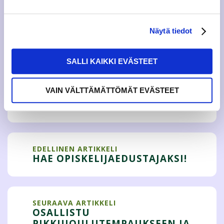
Lisätietoja:
Kiia Pöyhönen
Näytä tiedot
Hallituksen varapuheenjohtaja
kiia.poyhonen@jamko.fi
+358 44 3211 550
SALLI KAIKKI EVÄSTEET
VAIN VÄLTTÄMÄTTÖMÄT EVÄSTEET
Tweet
EDELLINEN ARTIKKELI
HAE OPISKELIJAEDUSTAJAKSI!
SEURAAVA ARTIKKELI
OSALLISTU
PIKKUJOULUTEMPAUKSEEN JA