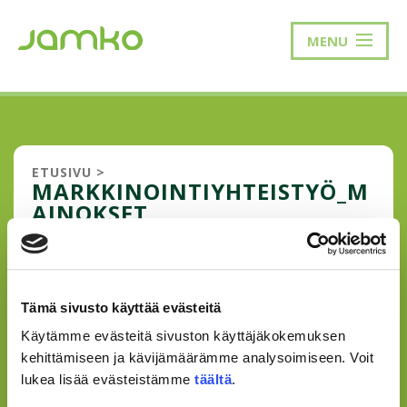
MENU
ETUSIVU
>
MARKKINOINTIYHTEISTYÖ_M
AINOKSET
PRO_OPISKELIJAJASENEKSI_3
Tämä sivusto käyttää evästeitä
12.3.2018
Käytämme evästeitä sivuston käyttäjäkokemuksen
kehittämiseen ja kävijämäärämme analysoimiseen. Voit
lukea lisää evästeistämme
täältä
.
2017 08 FREETIME TK JAMKO2