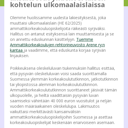
kohtelun ulkomaalaislaissa
Olemme huolissamme uudesta lakiesityksestä, joka
muuttaisi ulkomaalaislain (HE 62/2025)
ammattikorkeakouluopiskelijoita räikeästi syrjiväksi.
Hallitus on antanut esityksensä lain muuttamisesta ja se
on annettu eduskunnan käsittelyyn.
Tuemme
Ammattikorkeakoulujen rehtorineuvosto Arene ry:n
kantaa
ja vaadimme, että eduskunta korjaa syrjivän
linjauksen.
Poikkeuksena oleskeluluvan tiukennuksiin hallitus esittää,
että pysyvän oleskeluluvan voisi saada suorittamalla
Suomessa ylemmän korkeakoulututkinnon, jatkotutkinnon
tai yliopistossa alemman korkeakoulututkinnon.
Ammattikorkeakoulututkinnon suorittaneet jäisivät tämän
ulkopuolelle, ja heiltä vaadittaisiin pysyvän luvan
saamiseksi vähintään 40 000 euron vuositulot ja neljän
vuoden määräaikainen oleskelulupa. Lakimuutos
vaikuttaisi merkittävästi kansainvälisiin
ammattikorkeakouluopiskelijoihin Suomessa ja asettaa
korkeakouluopiskelijat keskenään eriarvoiseen asemaan.