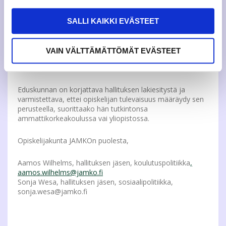
Suomen taloutta tai sen osaamista missään muodossa.
Vaatimus vuosituloista sekä neljän vuoden
määräaikaisesta oleskeluluvasta tulee heikentämään
SALLI KAIKKI EVÄSTEET
Suomen vetovoimaa koulutusmaana, vaikeuttamaan
osaajien saantia työmarkkinoille ja lisäämään
kansainvälisten opiskelijoiden epävarmuutta arjessaan.
VAIN VÄLTTÄMÄTTÖMÄT EVÄSTEET
Tämä ei palvele opiskelijoiden, korkeakoulujen eikä
Suomen etua.
Eduskunnan on korjattava hallituksen lakiesitystä ja
varmistettava, ettei opiskelijan tulevaisuus määräydy sen
perusteella, suorittaako hän tutkintonsa
ammattikorkeakoulussa vai yliopistossa.
Opiskelijakunta JAMKOn puolesta,
Aamos Wilhelms, hallituksen jäsen, koulutuspolitiikka
,
aamos.wilhelms@jamko.fi
Sonja Wesa, hallituksen jäsen, sosiaalipolitiikka,
sonja.wesa@jamko.fi