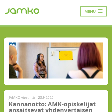
MENU
JAMKO viestintä - 23.9.2025
Kannanotto: AMK-opiskelijat
ansaitsevat yhdenvertaisen