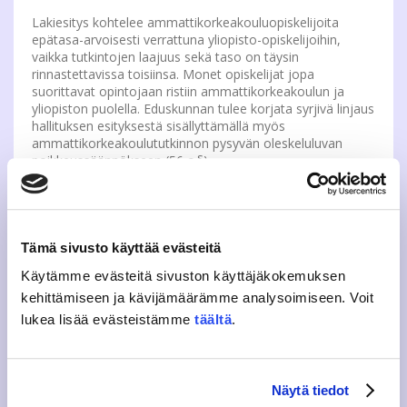
Lakiesitys kohtelee ammattikorkeakouluopiskelijoita
epätasa-arvoisesti verrattuna yliopisto-opiskelijoihin,
vaikka tutkintojen laajuus sekä taso on täysin
rinnastettavissa toisiinsa. Monet opiskelijat jopa
suorittavat opintojaan ristiin ammattikorkeakoulun ja
yliopiston puolella. Eduskunnan tulee korjata syrjivä linjaus
hallituksen esityksestä sisällyttämällä myös
ammattikorkeakoulututkinnon pysyvän oleskeluluvan
poikkeussäännökseen (56 c §).
Ammattikorkeakouluopiskelijat on rinnastettava myös
lainsäädännössä yliopisto-opiskelijoihin. Kansainvälisten
opiskelijoiden on voitava opiskella sekä rakentaa
tulevaisuuttaan yhdenvertaisissa ja oikeudenmukaisissa
olosuhteissa.
Tämä sivusto käyttää evästeitä
Käytämme evästeitä sivuston käyttäjäkokemuksen
Ammattikorkeakoulut tuottavat käytännön osaajia, joita
kehittämiseen ja kävijämäärämme analysoimiseen. Voit
suomalainen työelämä tarvitsee. Näitä tulevaisuuden
lukea lisää evästeistämme
täältä
.
osaajia tarvitaan myös ulkomailta – lisäämättä uusia
haasteita heidän polulleen. Suomessa
ammattikorkeakoulussa koulutetulla henkilöllä on jo
suomalaiseen työntekoon sopivat pätevyydet, heidän
menettäminen – tai poistaminen – ulkomaille ei palvele
Näytä tiedot