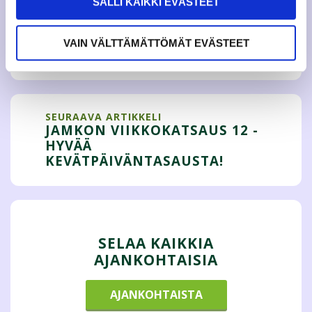
SALLI KAIKKI EVÄSTEET
EDELLINEN ARTIKKELI
JAMKON VIIKKOKATSAUS 11 -
VIIMEINEN JAKSO ENNEN
VAIN VÄLTTÄMÄTTÖMÄT EVÄSTEET
KESÄLOMAA
SEURAAVA ARTIKKELI
JAMKON VIIKKOKATSAUS 12 -
HYVÄÄ
KEVÄTPÄIVÄNTASAUSTA!
SELAA KAIKKIA
AJANKOHTAISIA
AJANKOHTAISTA