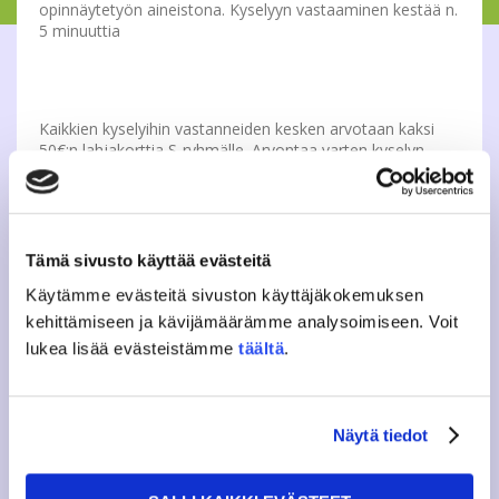
opinnäytetyön aineistona. Kyselyyn vastaaminen kestää n.
5 minuuttia
Kaikkien kyselyihin vastanneiden kesken arvotaan kaksi
50€:n lahjakorttia S-ryhmälle. Arvontaa varten kyselyn
viimeisellä sivulla kysytään yhteystietojasi, eikä niitä voida
yhdistää vastauksiisi.
JAMKOn
jäsentyytyväisyyskysely
Tämä sivusto käyttää evästeitä
Mikäli et ole JAMKOn jäsen, haluaisimme sinun vastaavan
Käytämme evästeitä sivuston käyttäjäkokemuksen
ei-jäsenille tarkoitettuun kyselyyn. Sen löydät
täältä
:
kehittämiseen ja kävijämäärämme analysoimiseen. Voit
lukea lisää evästeistämme
täältä
.
Tweet
Näytä tiedot