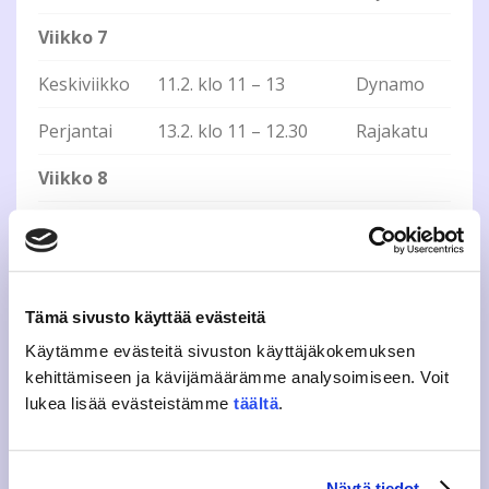
Viikko 7
Keskiviikko
11.2. klo 11 – 13
Dynamo
Perjantai
13.2. klo 11 – 12.30
Rajakatu
Viikko 8
Tiistai
17.2. klo 11 – 13
Dynamo
Torstai
19.2. klo 11 – 13
Tarvaala
Viikko 10
Tämä sivusto käyttää evästeitä
Käytämme evästeitä sivuston käyttäjäkokemuksen
Keskiviikko
4.3. klo 11 – 13
Rajakatu
kehittämiseen ja kävijämäärämme analysoimiseen. Voit
lukea lisää evästeistämme
täältä
.
Torstai
5.3. klo 11.45-12.45
Tarvaala
Perjantai
6.3. klo 11-13
Dynamo
Näytä tiedot