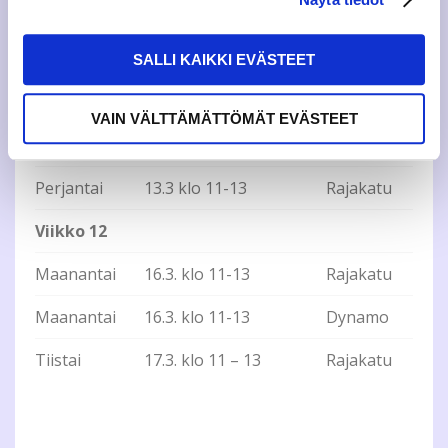
Viikko 11
Maanantai
9.3. klo 11-13
Rajakatu
SALLI KAIKKI EVÄSTEET
Keskiviikko
11.3. klo 11 – 13
Rajakatu
VAIN VÄLTTÄMÄTTÖMÄT EVÄSTEET
Torstai
12.3. klo 11 – 13
Dynamo
Perjantai
13.3 klo 11-13
Rajakatu
Viikko 12
Maanantai
16.3. klo 11-13
Rajakatu
Maanantai
16.3. klo 11-13
Dynamo
Tiistai
17.3. klo 11 – 13
Rajakatu