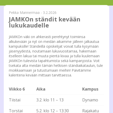
Pekka Mannermaa - 3.2.2026
JAMKOn ständit kevään
lukukaudelle
JAMKOn väki on ahkerasti perehtynyt toimiinsa
alkukevään ja nyt on meidän aikamme jälleen jalkautua
kampuksille! Ständeillä opiskelijat voivat tulla kysymään
jäsenyydestä, noutamaan lukuvuositarraa, hakemaan
itselleen lakua tai muuta pientä kivaa ja tulla kuulemaan
JAMKOn tulevista tapahtumista sekä kampanjoista. Voit
tsekata alta meidän tämän hetkisen ständiaikataulun, tule
moikkaamaan ja tutustumaan meihin! Päivitämme
kalenteria kevään mittaan tarvittaessa.
Viikko 6
Aika
Kampus
Tiistai
3.2. klo 11 – 13
Dynamo
Torstai
5.2. klo 12 – 13:30
Rajakatu