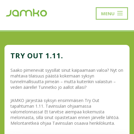
MENU
TRY OUT 1.11.
Saako pimenevät syysillat sinut kaipaamaan valoa? Nyt on
mahtava tilaisuus päästä kokemaan syksyn
tunnelmallisuutta pimeän – mutta kuitenkin valaistun –
veden äärelle! Tunnetko jo aallot allasi?
JAMKO järjestää syksyn ensimmäisen Try Out
tapahtuman 1.11. Tavinsulan ohjaamassa
valomelonnassa! Et tarvitse aiempaa kokemusta
melonnasta, sillä sinut opastetaan ennen järvelle lähtöä.
Melontaretkeä ohjaa Tavinsulan osaava henkilökunta.