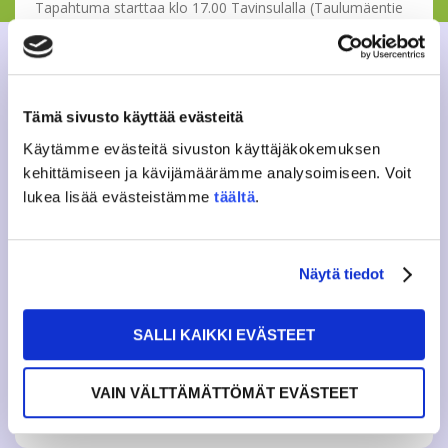
Tapahtuma starttaa klo 17.00 Tavinsulalla (Taulumäentie
47) ja päättyy arviolta klo 20.00. Huomioithan sään
mukaisen vaatetuksen.
Osta lippu tästä linkistä:
https://kide.app/events/243fba13-
206d-450a-bc64-629d1b6859c5
.
Tämä sivusto käyttää evästeitä
Käytämme evästeitä sivuston käyttäjäkokemuksen
Ole nopea ja hanki lippusi, ettet jää rannalle! Lipun hinta
on 23€. Tapahtumaan osallistumisesta saat Tavinsulan
kehittämiseen ja kävijämäärämme analysoimiseen. Voit
haalarimerkin. Jaetaan tunnelmaa myös muille! Julkaise
lukea lisää evästeistämme
täältä
.
Instagram storyssa kuva tapahtumapaikalta ja tägää
@studentunionjamko.
Tervetuloa mukaan syksyn tunnelmallisimpaan retkeen!
Näytä tiedot
Lisätietoa: tapahtumat@jamko.fi
SALLI KAIKKI EVÄSTEET
VAIN VÄLTTÄMÄTTÖMÄT EVÄSTEET
Tweet