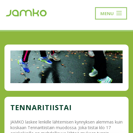
MENU
TENNARITIISTAI
JAMKO laskee lenkille lähtemisen kynnyksen alemmas kuin
koskaan Tennaritiistain muodossa. Joka tiistai klo 17