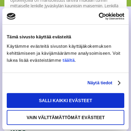
opiskelijoilla on mahdollisuus lähteä mukaan tunnin
mittaiselle lenkille Jyväskylän kauniisiin maisemiin. Lenkillä
jakaudutaan ryhmiin mieleisen lenkkivauhdin mukaan. Oli
tavoitteenasi sitten kuntoilla, saada itsesi liikkeelle tai
löytää kavereita kevyen liikunnan ohessa, Tennaritiistait
ovat siihen oikea paikka. Lenkkejä vetävät JAMKOn
maanmainiot liikuntatutorit. Tule mukaan, vapaa pääsy!
Tämä sivusto käyttää evästeitä
Käytämme evästeitä sivuston käyttäjäkokemuksen
Mitä? Rentoa lenkkeilyä jokaiselle sopivaan tahtiin.
Missä? Parilliset viikot; lähtö Rajakadulta F oven
kehittämiseen ja kävijämäärämme analysoimiseen. Voit
edestä. Parittomat viikot; Lähtö Dynamo pääoven
lukea lisää evästeistämme
täältä
.
edestä
Milloin? Joka tiistai klo 17.
Kysyttävää? Laita viestiä: hyvinvointi(a)jamko.fi
Näytä tiedot
SALLI KAIKKI EVÄSTEET
Tweet
VAIN VÄLTTÄMÄTTÖMÄT EVÄSTEET