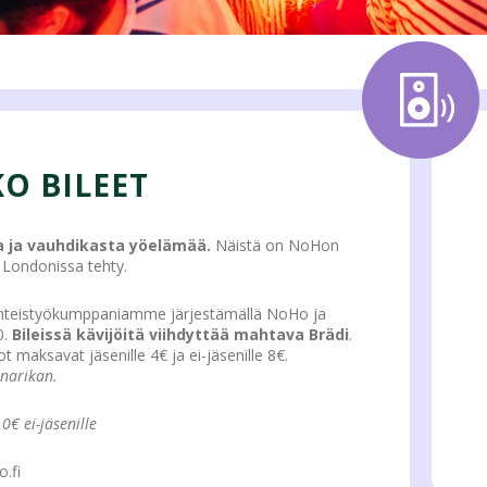
O BILEET
a ja vauhdikasta yöelämää.
Näistä on NoHon
Londonissa tehty.
yhteistyökumppaniamme järjestämällä NoHo ja
0.
Bileissä kävijöitä viihdyttää mahtava Brädi
.
ot maksavat jäsenille 4€ ja ei-jäsenille 8€.
 narikan.
10€ ei-jäsenille
.fi