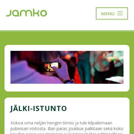
MENU
JÄLKI-ISTUNTO
Kokoa oma neljän hengen tiimisi ja tule kilpailemaan
pubivisan voitosta. Illan paras joukkue palkitaan sekä koko