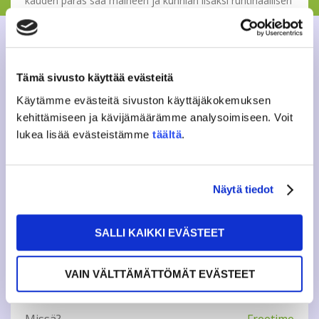
kauden paras saa maineen ja kunnian lisäksi ruhtinaallisen
palkinnon. Ei siis kannata jättää kilpailua yhteen kertaan.
Illat huipentuvat tapahtumittain vaihtuvaan ohjelmaan.
PUBIVISOJEN TEEMAT
Tämä sivusto käyttää evästeitä
7.12 Myytit, sitaatit & Sanonnat.
Käytämme evästeitä sivuston käyttäjäkokemuksen
kehittämiseen ja kävijämäärämme analysoimiseen. Voit
Lue lisää
lukea lisää evästeistämme
täältä
.
Lisätietoja: vapaa-aika@jamko.fi
Näytä tiedot
Tweet
SALLI KAIKKI EVÄSTEET
VAIN VÄLTTÄMÄTTÖMÄT EVÄSTEET
INFO
Missä?
Freetime