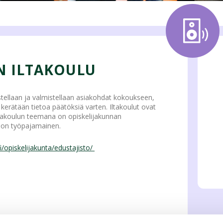
N ILTAKOULU
stellaan ja valmistellaan asiakohdat kokoukseen,
kerätään tietoa päätöksiä varten. Iltakoulut ovat
. iltakoulun teemana on opiskelijakunnan
a on työpajamainen.
i/opiskelijakunta/edustajisto/