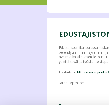
EDUSTAJISTO
Edustajiston iltakoulussa kesku
perehdytään niihin syvemmin ja 
avoimia kaikille jäsenille. 8.10
ydintehtävät ja työskentelytap
Lisätietoja:
https://www.jamko.f
tai epj@jamko.fi
Tweet