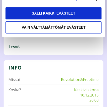
meiningistä ja hauskanpidosta kiinnostuneet opiskelijat!
Party Nighteissa myös Freetimen narikka on ilmainen klo
20-22.00.
SALLI KAIKKI EVÄSTEET
Lisätietoja: ic(a)jamko.fi
VAIN VÄLTTÄMÄTTÖMÄT EVÄSTEET
Tweet
INFO
Missä?
Revolution&Freetime
Koska?
Keskiviikkona
16.12.2015
20:00