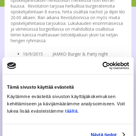
opiskelijahintaisen herkuttelun merkeissä noin kerran
kuussa. Revolution tarjoaa herkullisia burgeraterioita
opiskelijahintaan 8 euroa, hinta sisältää nachot ja dipin klo
20.00 alkaen. Illan aikana Revolutionissa on myös muita
opiskelijahintaisia tarjouksia. Lukukauden ensimmäisessä
ja viimeisessä burgerillassa on mahdollista osallistua
tiimin kanssa mahtavaan tietokilpailuun yksin tai neljän
hengen ryhmässä.
16/9/2015 JAMKO Burger & Party night
21/10/2015 JAMKO Burger night
18/11/2015 JAMKO Burger night
16/12/2015 JAMKO Burger & Party night
Ensimmäinen ja viimeinen burgerilta ovat teemallisia
Tämä sivusto käyttää evästeitä
Burger&Party Nighteja, jolloin ilta jatkuu Freetimessä
huikeilla jatkoilla! Freetimessä on ohjelmassa hauskoja
Käytämme evästeitä sivuston käyttäjäkokemuksen
kilpailuita ja tietovisan voittajien julkistaminen. Iltoihin
kehittämiseen ja kävijämäärämme analysoimiseen. Voit
kuuluu tietenkin myös pukeutuminen teeman mukaan!
Syksyn viimeinen ilta 16.12. on Gender Bender-ilta,
lukea lisää evästeistämme
täältä
.
teemana sukupuolitasa-arvo. Mille näyttäisitkään jos olisit
toista sukupuolta?
Näytä tiedot
Näihin bileisiin ovat tervetulleita kaikki kansainvälisestä