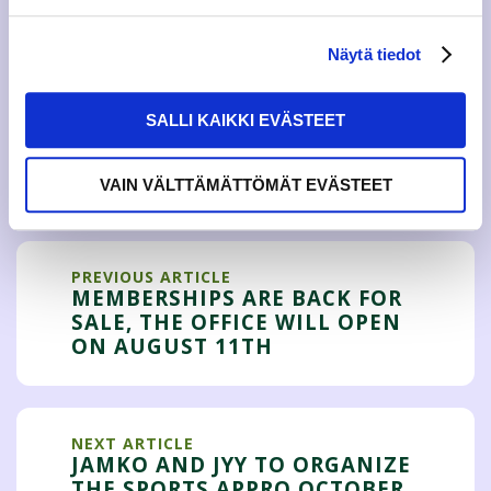
Please note that JAMK recommends wearing a mask on
campus, and please also make sure to maintain safe
Näytä tiedot
distances and good hand hygiene. See you on campus!
SALLI KAIKKI EVÄSTEET
Tweet
VAIN VÄLTTÄMÄTTÖMÄT EVÄSTEET
PREVIOUS ARTICLE
MEMBERSHIPS ARE BACK FOR
SALE, THE OFFICE WILL OPEN
ON AUGUST 11TH
NEXT ARTICLE
JAMKO AND JYY TO ORGANIZE
THE SPORTS APPRO OCTOBER