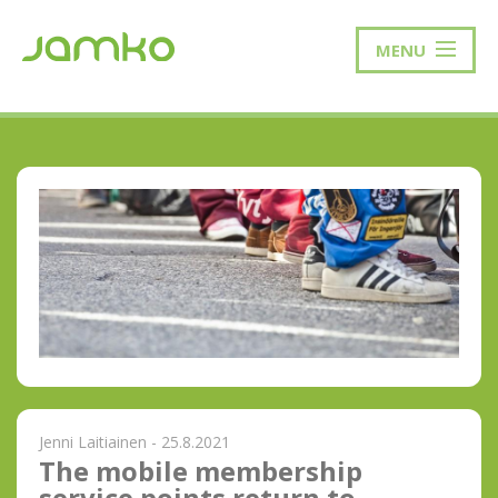
MENU
Jenni Laitiainen - 25.8.2021
The mobile membership
service points return to