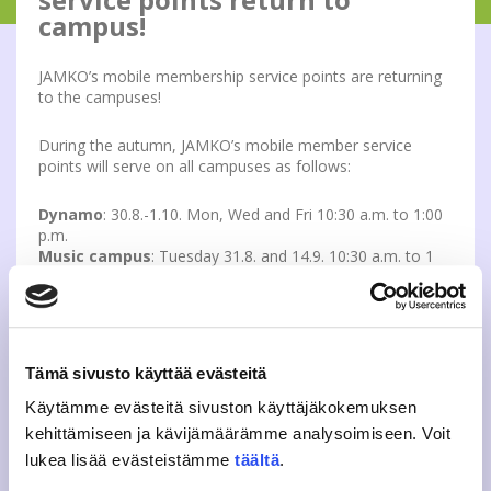
campus!
JAMKO’s mobile membership service points are returning
to the campuses!
During the autumn, JAMKO’s mobile member service
points will serve on all campuses as follows:
Dynamo
: 30.8.-1.10. Mon, Wed and Fri 10:30 a.m. to 1:00
p.m.
Music campus
: Tuesday 31.8. and 14.9. 10:30 a.m. to 1
p.m.
Tarvaala
: Thursday 9.9. and 23.9. 10:30 a.m. to 1 p.m.
From the mobile member service points, you can pick up
an ordered student card or a new membership sticker for
Tämä sivusto käyttää evästeitä
an existing student card. Remember to continue your
membership in advance!
Käytämme evästeitä sivuston käyttäjäkokemuksen
kehittämiseen ja kävijämäärämme analysoimiseen. Voit
The up-to-date opening hours of our Rajakatu office can
lukea lisää evästeistämme
täältä
.
be found via
this link
.