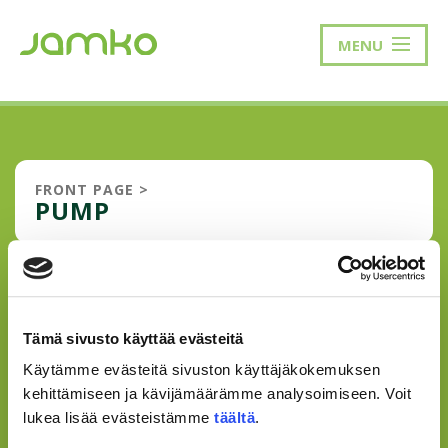
MENU
FRONT PAGE
>
PUMP
IMPROVING CYCLING
CIRCUMSTANCES WITH
Tämä sivusto käyttää evästeitä
OVERALLS ON, AIR AND CHAIN
OIL FROM JAMKO
Käytämme evästeitä sivuston käyttäjäkokemuksen
kehittämiseen ja kävijämäärämme analysoimiseen. Voit
Student union JAMKO has stated in its policy paper for
lukea lisää evästeistämme
täältä
.
years 2019-2019 several important issues that it strives to