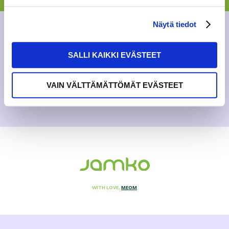
improve. Now when the summer hopefully starts,
improving the circumstances for cycling in Jyväskylä is an
important topic always. Many ...
Näytä tiedot
BLOG
SALLI KAIKKI EVÄSTEET
2.5.2019
VAIN VÄLTTÄMÄTTÖMÄT EVÄSTEET
WITH LOVE,
MEOM